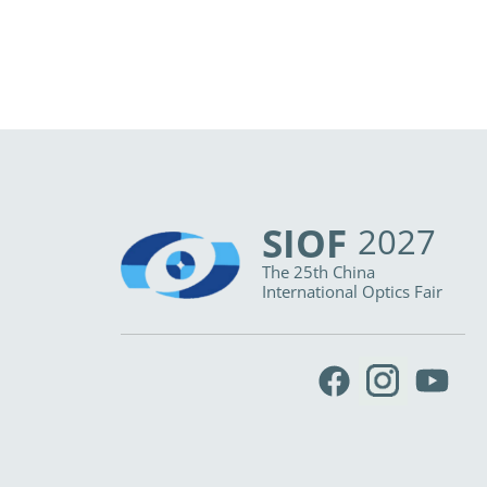
SIOF
2027
The 25th China
International Optics Fair