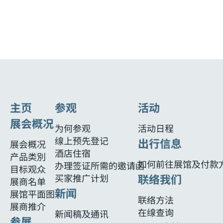
主页
参观
活动
展会概况
为何参观
活动日程
缐上预先登记
出行信息
展会概况
酒店住宿
产品类別
如何前往展馆及付款
办理签证所需的邀请函
目标观众
联络我们
买家推广计划
展商名单
新闻
展馆平面图
联络方法
展商推介
在缐查询
新闻稿及通讯
参展