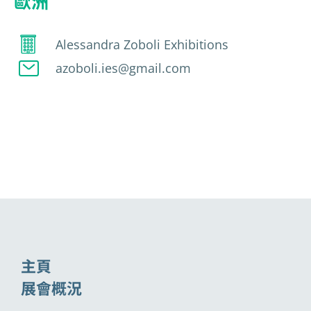
歐洲
Alessandra Zoboli Exhibitions
azoboli.ies@gmail.com
主頁
展會概況